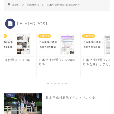
HOME
平成村通信
日本平成村通信2020年2月号
RELATED POST
村通信
平成村通信
平成村通信
平成村通信 2019年
日本平成村通信2020年5
日本平成村通信2026
月号
月号
月号を発行しました
日本平成村歴代イベントリンク集