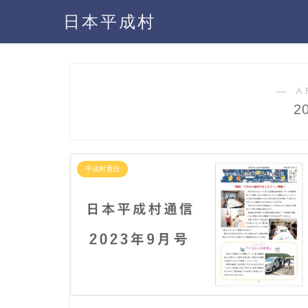
日本平成村
― A
2
平成村通信