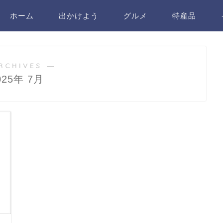
ホーム
出かけよう
グルメ
特産品
RCHIVES ―
025年 7月