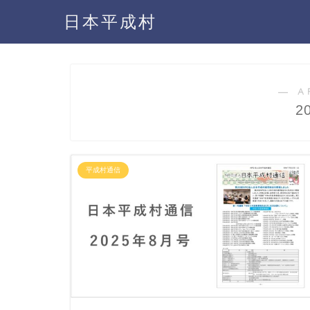
日本平成村
― A
2
平成村通信