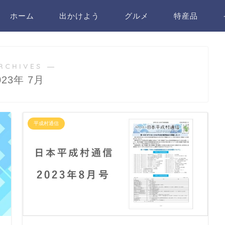
ホーム
出かけよう
グルメ
特産品
RCHIVES ―
023年 7月
平成村通信