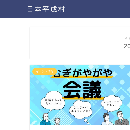
日本平成村
― A
2
イベント情報