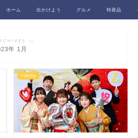
ホーム
出かけよう
グルメ
特産品
RCHIVES ―
023年 1月
平成村通信