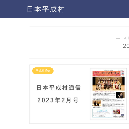
日本平成村
― A
2
平成村通信