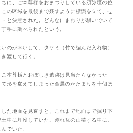
うちに、ご本尊様をおまつりしている須弥壇の位
。この区域を最後まで残すように標識を立て、せ
・・と決意された。どんなにまわりが騒いでいて
、丁寧に調べられたという。
ないのが幸いして、タケミ（竹で編んだ入れ物）
引き渡して行く。
、ご本尊様とおぼしき遺跡は見当たらなかった。
けて形を変えてしまった金属のかたまりを十個ほ
こした地面を見直すと、これまで地面まで掘り下
が土中に埋没していた。割れ瓦の山積する中に、
込んでいた。