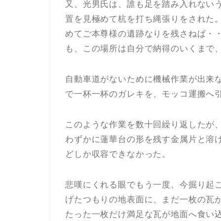
又、光男氏は、誰も足を踏み入れない
置を見極めて杭を打ち縄張りをされた
めてご本尊様の遺跡なりを残さねば・
も、この場所は自分で納得のいくまで
自動車道がないために機械作業が出来
で一杯一杯のガレキを、モッコ運搬へ
このような作業を数十回繰り返したが
わずかに蓮華台の形を残す金属片と溶
どしか収容できなかった。
悲嘆にくれる眼でもう一度、今掘り起
げたつもりの地表面に、まだ一枚の瓦
たった一枚だけ満足な瓦が地面へ食い