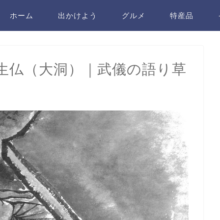
ホーム
出かけよう
グルメ
特産品
生仏（大洞）｜武儀の語り草