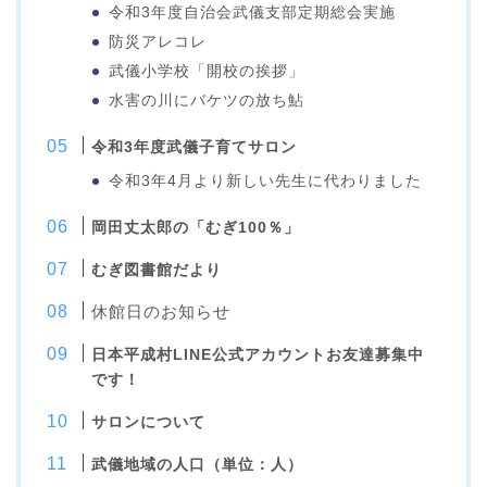
令和3年度自治会武儀支部定期総会実施
防災アレコレ
武儀小学校「開校の挨拶」
水害の川にバケツの放ち鮎
令和3年度武儀子育てサロン
令和3年4月より新しい先生に代わりました
岡田丈太郎の「むぎ100％」
むぎ図書館だより
休館日のお知らせ
日本平成村LINE公式アカウントお友達募集中
です！
サロンについて
武儀地域の人口（単位：人）