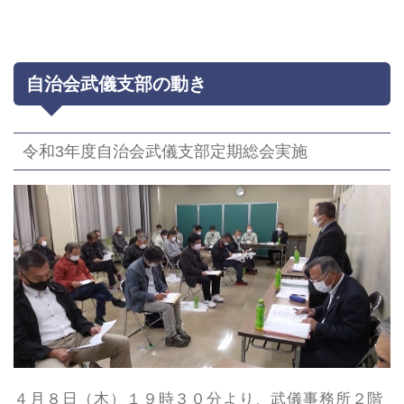
自治会武儀支部の動き
令和3年度自治会武儀支部定期総会実施
４月８日（木）１９時３０分より、武儀事務所２階