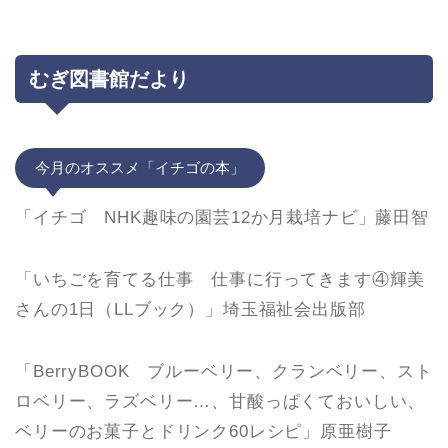
むぎ図書館だより
今月のオススメ「イチゴの本」
「イチゴ NHK趣味の園芸12か月栽培ナビ」藤田智
「いちごを育てる仕事 仕事に行ってきます④輝美
さんの1日（LLブック）」埼玉福祉会出版部
「BerryBOOK ブルーベリー、クランベリー、スト
ロベリー、ラズベリー…、甘酸っぱくておいしい、
ベリーのお菓子とドリンク60レシピ」原亜樹子