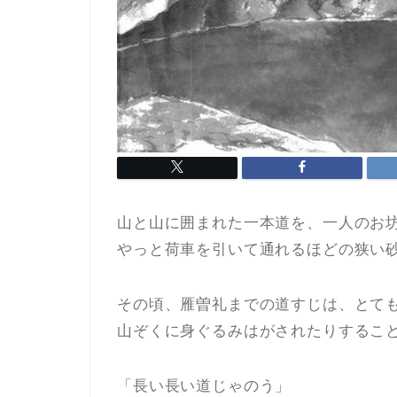
山と山に囲まれた一本道を、一人のお
やっと荷車を引いて通れるほどの狭い
その頃、雁曽礼までの道すじは、とて
山ぞくに身ぐるみはがされたりするこ
「長い長い道じゃのう」