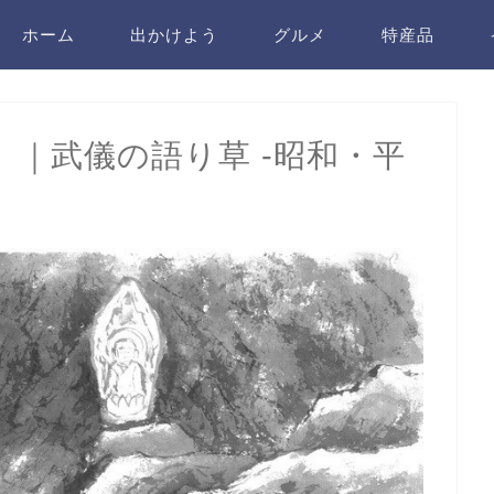
ホーム
出かけよう
グルメ
特産品
｜武儀の語り草 -昭和・平