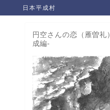
日本平成村
円空さんの恋（雁曽礼）
成編-