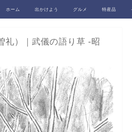
ホーム
出かけよう
グルメ
特産品
礼）｜武儀の語り草 -昭