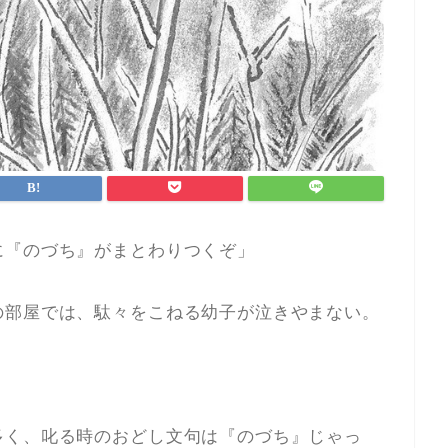
に『のづち』がまとわりつくぞ」
の部屋では、駄々をこねる幼子が泣きやまない。
多く、叱る時のおどし文句は『のづち』じゃっ