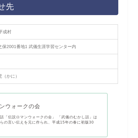
せ先
平成村
保2001番地1 武儀生涯学習センター内
児（かに）
ンウォークの会
話「伝説ロマンウォークの会」 「武儀のむかし話」は
らの言い伝えを元に作られ、平成15年の春に初版30