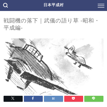
日本平成村
戦闘機の落下｜武儀の語り草 -昭和・
平成編-