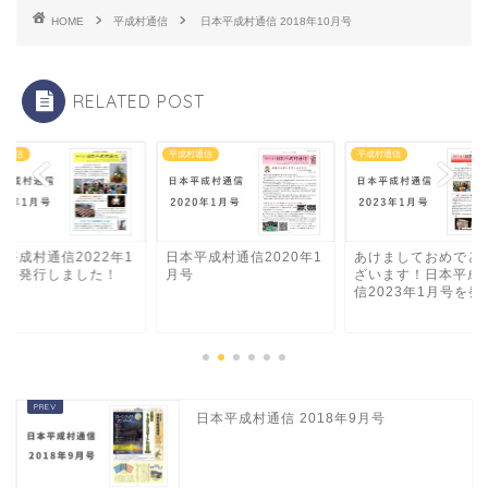
HOME
平成村通信
日本平成村通信 2018年10月号
RELATED POST
村通信
平成村通信
平成村通信
本平成村通信2022年1
日本平成村通信2020年1
あけましておめでと
号を発行しました！
月号
ざいます！日本平成
信2023年1月号を発..
日本平成村通信 2018年9月号