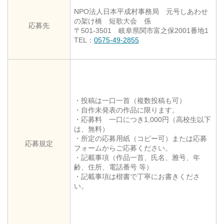
NPO法人日本平成村事務局 元号しあわせ
の架け橋 短歌大会 係
応募先
〒501-3501 岐阜県関市富之保2001番地1
TEL：
0575-49-2855
・投稿は一口一首（複数投稿も可）
・自作未発表の作品に限ります。
・応募料 一口につき1,000円（高校生以下
は、無料）
・所定の応募用紙（コピー可）または応募
応募規定
フォームからご応募ください。
・記載事項（作品一首、氏名、雅号、年
齢、住所、電話番号 等）
・記載事項は楷書で丁寧にお書きくださ
い。