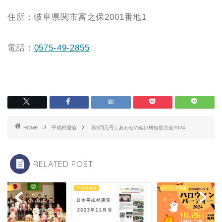
住所：岐阜県関市富之保2001番地1
電話：
0575-49-2855
HOME
平成村通信
第3回元号しあわせの架け橋短歌大会2024
RELATED POST
村通信
平成村通信
イベント情報