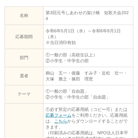
第3回元号しあわせの架け橋 短歌大会202
名称
4
令和6年5月1日（水）～令和6年8月1日
応募期間
（木）
※当日消印有効
①一般の部（高校生以上）
部門
②小学生・中学生の部
桐山 五一・後藤 すみ子・近松 壮一・
選者
大塚 雅之・篠田 理恵
①一般の部「自由題」
テーマ
②小学生・中学生の部「自由題」
①必ず所定の応募用紙（コピー可）または
応募フォーム
をご利用ください。応募用紙
は、
こちら
からダウンロードすることがで
きます。
（印刷済みの応募用紙は、NPO法人日本平