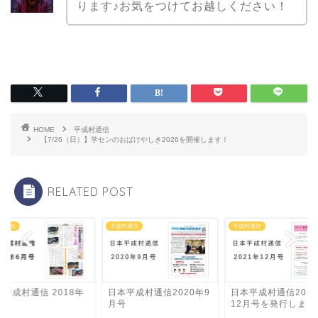
ります♪お気をつけてお越しください！
HOME
平成村通信
【7/26（日）】学センのおばけやしき2026を開催します！
RELATED POST
村通信
平成村通信
平成村通信
平成村通信 2018年
日本平成村通信2020年9
日本平成村通信202
月号
月号
12月号を発行しまし