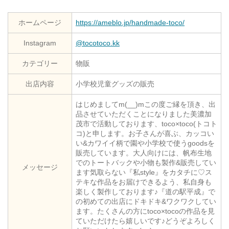
ホームページ
https://ameblo.jp/handmade-toco/
Instagram
@tocotoco.kk
カテゴリー
物販
出店内容
小学校児童グッズの販売
はじめましてm(__)mこの度ご縁を頂き、出
品させていただくことになりました美濃加
茂市で活動しております、toco×toco(トコト
コ)と申します。お子さんが喜ぶ、カッコい
い&カワイイ柄で園や小学校で使うgoodsを
販売しています。大人向けには、帆布生地
でのトートバックや小物も製作&販売してい
メッセージ
ます気取らない『私style』をカタチに♡ス
テキな作品をお届けできるよう、私自身も
楽しく製作しております♪『道の駅平成』で
の初めての出店にドキドキ&ワクワクしてい
ます。たくさんの方にtoco×tocoの作品を見
ていただけたら嬉しいです♪どうぞよろしく