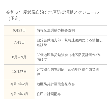
令和６年度武儀自治会地区防災活動スケジュール
（予定）
6月21日
情報伝達訓練の概要説明
自治会武儀支部・緊急連絡網による情報伝
7月3日
達訓練
武儀地区防災勉強会（地区防災計画作成に
8月～9月
向けて）
関市総合防災訓練（武儀地区総合防災訓
10月27日
練）
令和7年2月
地区防災計画策定発表会
令和7年3月
住民に計画配布