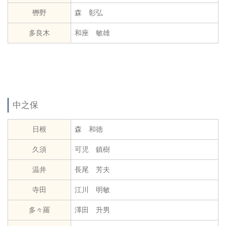
轡野
森 彰弘
多良木
和座 敏雄
中之保
日根
森 和徳
久須
可児 鎮樹
温井
長尾 芳夫
寺田
江川 明敏
多々羅
澤田 升男