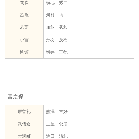
間吹
横地 秀二
乙亀
河村 均
若栗
加納 秀和
小宮
丹羽 茂樹
柳瀬
増井 正徳
富之保
雁曽礼
熊澤 章好
武儀倉
土屋 俊彦
大洞町
池田 清純