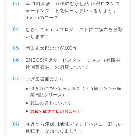
第21回大会 武儀のむかし話 伝説ロマンウ
ォーキング「下之保三寺まいりをしよう」
6.2kmのコース
むぎっこｅｃｏプロジェクトにご協力をお願
いします！
岡田丈太郎のむぎ100％
ENEOS津保サービスステーション（有限会
社岡部石油）の閉店について
むぎ図書館だより
働き方について考える本（三五館シンシャ職
業日記シリーズ）
雑誌の貸出について
武儀分館休館日のお知らせ
４月から津保川地域デマンドバスに「新しい
運転手」が加わりました！