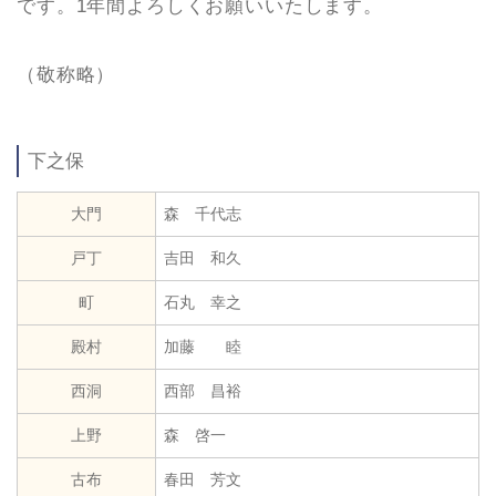
です。1年間よろしくお願いいたします。
（敬称略）
下之保
大門
森 千代志
戸丁
吉田 和久
町
石丸 幸之
殿村
加藤 睦
西洞
西部 昌裕
上野
森 啓一
古布
春田 芳文