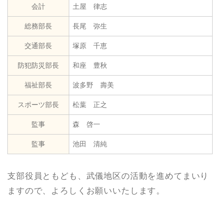
会計
土屋 律志
総務部長
長尾 弥生
交通部長
塚原 千恵
防犯防災部長
和座 豊秋
福祉部長
波多野 壽美
スポーツ部長
松葉 正之
監事
森 啓一
監事
池田 清純
支部役員ともども、武儀地区の活動を進めてまいり
ますので、よろしくお願いいたします。