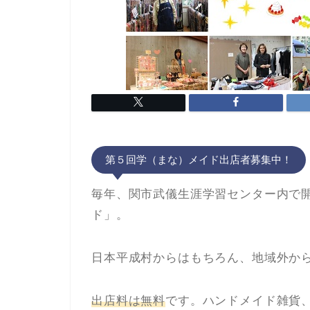
第５回学（まな）メイド出店者募集中！
毎年、関市武儀生涯学習センター内で
ド」。
日本平成村からはもちろん、地域外か
出店料は無料
です。ハンドメイド雑貨