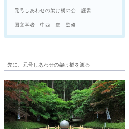
元号しあわせの架け橋の会 謹書
国文学者 中西 進 監修
先に、元号しあわせの架け橋を渡る