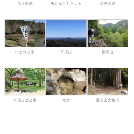
清兵衛渕
鬼が落とした大石
高澤古道
中之保公園
平成山
権現山
平成自然公園
竜宮
愛宕山大権現