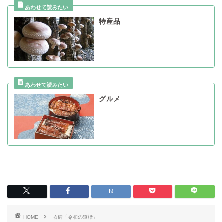
特産品
グルメ
HOME
石碑「令和の道標」