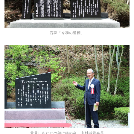
石碑「令和の道標」
元号しあわせの架け橋の会 山村誠示会長