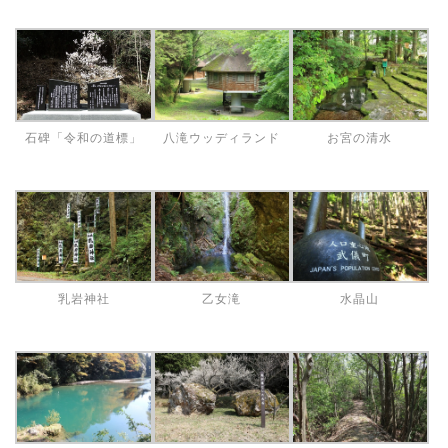
石碑「令和の道標」
八滝ウッディランド
お宮の清水
乳岩神社
乙女滝
水晶山