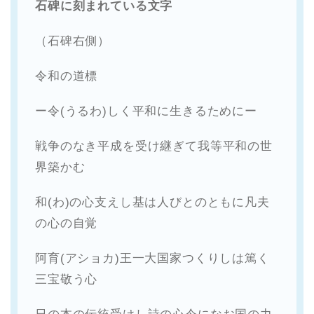
石碑に刻まれている文字
（石碑右側）
令和の道標
ー令(うるわ)しく平和に生きるためにー
戦争のなき平成を受け継ぎて我等平和の世
界築かむ
和(わ)の心支えし基は人びとのともに凡夫
の心の自覚
阿育(アショカ)王一大国家つくりしは篤く
三宝敬う心