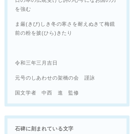
日の本の伝統受けし詩の心今になお国の力
を強む
ま厳(きび)しき冬の寒さを耐えぬきて梅鏡
前の粉を披(ひら)きたり
令和三年三月吉日
元号のしあわせの架橋の会 謹詠
国文学者 中西 進 監修
石碑に刻まれている文字