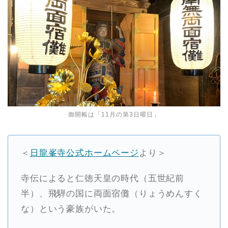
御開帳は「11月の第3日曜日」
＜
日龍峯寺公式ホームページ
より＞
寺伝によると仁徳天皇の時代（五世紀前
半）、飛騨の国に両面宿儺（りょうめんすく
な）という豪族がいた。