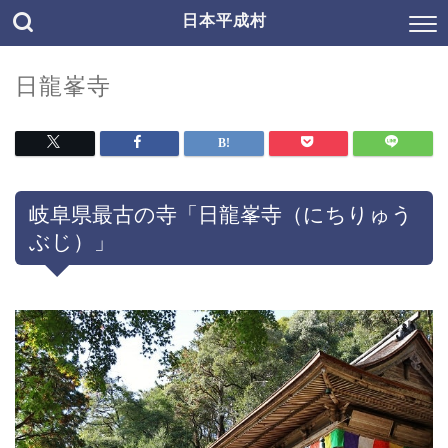
日本平成村
日龍峯寺
岐阜県最古の寺「日龍峯寺（にちりゅう
ぶじ）」