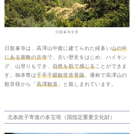
日龍峯寺全景
日龍峯寺は、高澤山中腹に建てられた緑多い
山の中
にある密教の古寺
で、古い歴史をはじめ、ハイキン
グ、山登りもでき、
自然を肌で感じる
ことができま
す。御本尊は
千手千眼観世音菩薩
。通称で高澤山の
観音様から「
高澤観音
」と親しまれています。
北条政子寄進の多宝塔（国指定重要文化財）