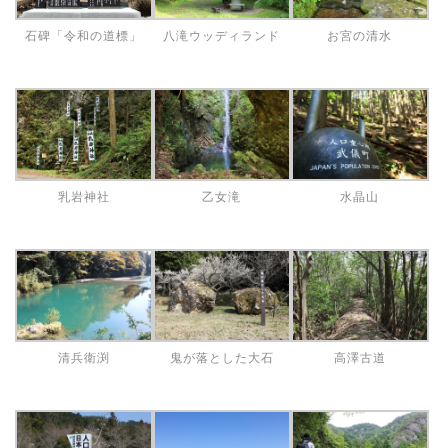
石碑「令和の道標」
八滝ウッディランド
お宮の清水
乳岩神社
乙女滝
水晶山
清兵衛渕
鬼が落とした大石
高澤古道