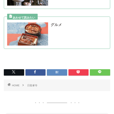
グルメ
HOME
日龍峯寺