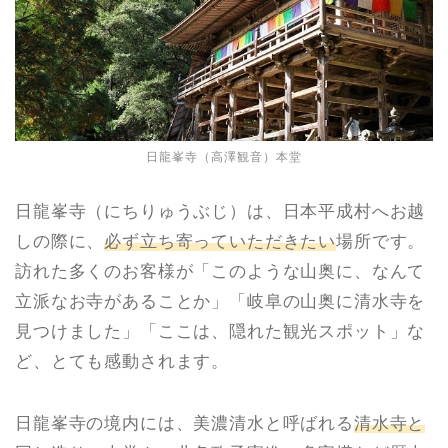
日龍峯寺（高澤観音）本堂
日龍峯寺（にちりゅうぶじ）は、日本平成村へお越
しの際に、
必ず立ち寄っていただきたい
場所です。
訪れた多くのお客様が「このような山奥に、なんて
立派なお寺があることか」「岐阜の山奥に清水寺を
見つけました」「ここは、隠れた観光スポット」な
ど、とても感動されます。
日龍峯寺の境内には、美濃清水と呼ばれる
清水寺と