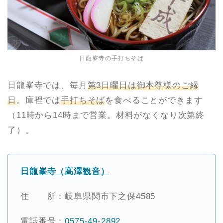
日龍峯寺の手打ちそば
日龍峯寺では、毎月
第3日曜日は御本尊様のご縁
日
。庫裡では
手打ちそば
を食べることができます
（11時から14時まで営業。材料がなくなり次第終
了）。
日龍峯寺（高澤観音）
住 所：岐阜県関市下之保4585
電話番号：
0575-49-2892