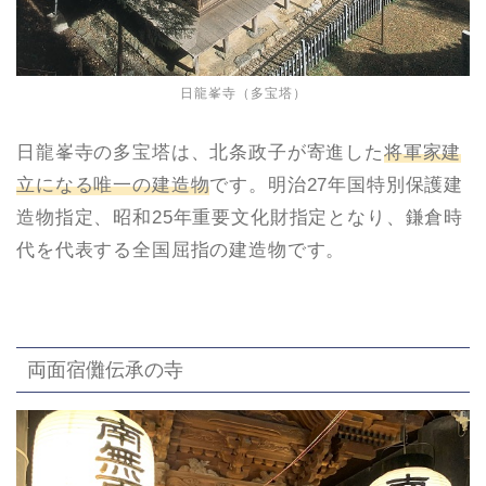
日龍峯寺（多宝塔）
日龍峯寺の多宝塔は、北条政子が寄進した
将軍家建
立になる唯一の建造物
です。明治27年国特別保護建
造物指定、昭和25年重要文化財指定となり、鎌倉時
代を代表する全国屈指の建造物です。
両面宿儺伝承の寺