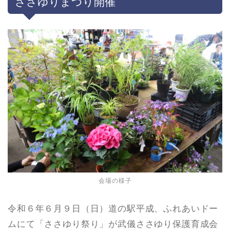
ささゆりまつり開催
会場の様子
令和６年６月９日（日）道の駅平成、ふれあいドー
ムにて「ささゆり祭り」が武儀ささゆり保護育成会