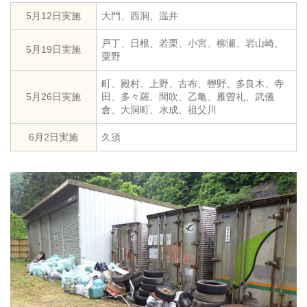
5月12日実施
大門、西洞、温井
戸丁、日根、若栗、小宮、柳瀬、岩山崎、
5月19日実施
粟野
町、殿村、上野、古布、轡野、多良木、寺
5月26日実施
田、多々羅、間吹、乙亀、雁曽礼、武儀
倉、大洞町、水成、祖父川
6月2日実施
久須