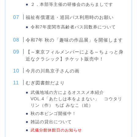
２．本部等主催の研修会のあらましです
福祉有償運送・巡回バス利用時のお願い
令和7年度関市高齢者バス回数券について
令和7年 秋の「趣味の作品展」を開催します
【～東京フィルメンバーによる～ちょっと身
近なクラシック】チケット販売中！
今月の川島京子さんの画
むぎ図書館だより
武儀地域の方によるオススメ本紹介
VOL.4「あたしは本をよまない」 コウタリ
リン（作） ちば みなこ（絵）
秋の本ビンゴ開催中！
雑誌の貸出について
武儀分館休館日のお知らせ