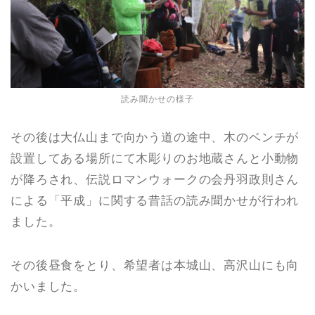
読み聞かせの様子
その後は大仏山まで向かう道の途中、木のベンチが
設置してある場所にて木彫りのお地蔵さんと小動物
が降ろされ、伝説ロマンウォークの会丹羽政則さん
による「平成」に関する昔話の読み聞かせが行われ
ました。
その後昼食をとり、希望者は本城山、高沢山にも向
かいました。