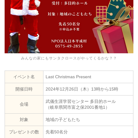
みんなの家にもサンタクロースがやってくるかな？？
イベント名
Last Christmas Present
開催日時
2024年12月26日（木）13時から15時
武儀生涯学習センター 多目的ホール
会場
（岐阜県関市富之保2001番地1）
対象
地域の子どもたち
プレゼントの数
先着50名分