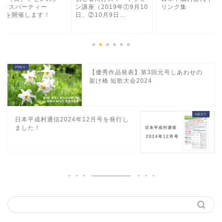
スマスパーティー
ン講座（2019年①9月10
リンク集
025を開催します！
日、②10月9日...
【優秀作品発表】第3回元号しあわせの
架け橋 短歌大会2024
日本平成村通信2024年12月号を発行し
ました！