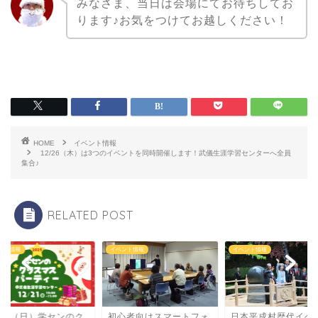
みなさま、当日は会場にてお待ちしてお
ります♪お気をつけてお越しください！
HOME
イベント情報
12/26（木）は3つのイベントを同時開催します！武儀生涯学習センターへ全員
集合♪
RELATED POST
ント情報
イベント情報
イベント情報
/21（日）学センのク
初心者向けスマートフォ
日本平成村歴代イベ