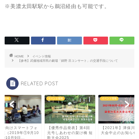
※美濃太田駅駅から鵜沼経由も可能です。
HOME
イベント情報
【参考】武儀地域市民の劇場「錦野 旦コンサート」の交通手段について
RELATED POST
ント情報
イベント情報
イベント情報
心者向けスマートフォ
【優秀作品発表】第4回
【2021年】津保川
座（2019年①9月10
元号しあわせの架け橋 短
大会中止のお知らせ
②10月9日...
歌大会2025