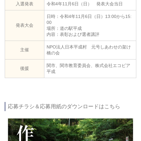
入選発表
令和4年11月6日（日） 発表大会当日
日時：令和4年11月6日（日）13:00から15:
00
発表大会
場所：道の駅平成
内容：表彰および選者講評
NPO法人日本平成村 元号しあわせの架け
主催
橋の会
関市、関市教育委員会、株式会社エコピア
後援
平成
応募チラシ＆応募用紙のダウンロードはこちら