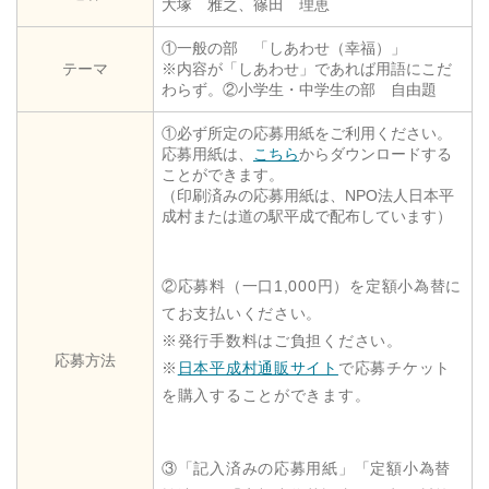
大塚 雅之、篠田 理恵
①一般の部 「しあわせ（幸福）」
テーマ
※内容が「しあわせ」であれば用語にこだ
わらず。②小学生・中学生の部 自由題
①必ず所定の応募用紙をご利用ください。
応募用紙は、
こちら
からダウンロードする
ことができます。
（印刷済みの応募用紙は、NPO法人日本平
成村または道の駅平成で配布しています）
②応募料（一口1,000円）を定額小為替に
てお支払いください。
※発行手数料はご負担ください。
応募方法
※
日本平成村通販サイト
で応募チケット
を購入することができます。
③「記入済みの応募用紙」「定額小為替