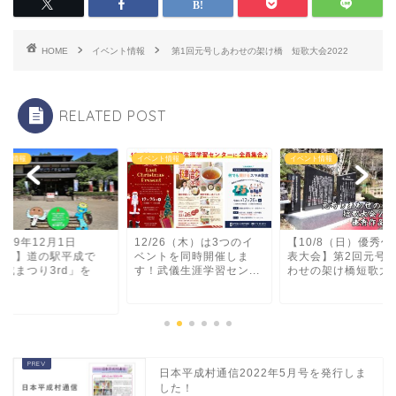
HOME
イベント情報
第1回元号しあわせの架け橋 短歌大会2022
RELATED POST
ント情報
イベント情報
イベント情報
019年12月1日
12/26（木）は3つのイ
【10/8（日）優秀作
日）】道の駅平成で
ベントを同時開催しま
表大会】第2回元号
平成まつり3rd」を
す！武儀生涯学習セン...
わせの架け橋短歌大..
.
日本平成村通信2022年5月号を発行しま
した！