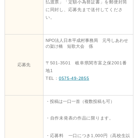
払渡票」「定額小為替証書」を郵便封筒
に同封し、応募先まで送付してくださ
い。
NPO法人日本平成村事務局 元号しあわせ
の架け橋 短歌大会 係
〒501-3501 岐阜県関市富之保2001番
応募先
地1
TEL：
0575-49-2855
・投稿は一口一首（複数投稿も可）
・自作未発表の作品に限ります。
・応募料 一口につき1,000円（高校生以