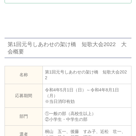
第1回元号しあわせの架け橋 短歌大会2022 大
会概要
第1回元号しあわせの架け橋 短歌大会202
名称
2
令和4年5月1日（日）～令和4年8月1日
応募期間
（月）
※当日消印有効
①一般の部（高校生以上）
部門
②小学生・中学生の部
桐山 五一、後藤 すみ子、近松 壮一、
選者