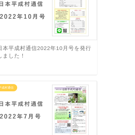
日本平成村通信2022年10月号を発行
【優秀
しました！
の架け
平成村通信
イベント情