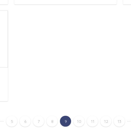
...
...
5
6
7
8
9
10
11
12
13