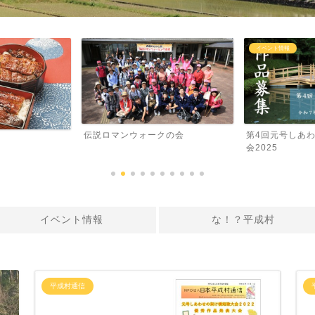
イベント情報
ォークの会
第4回元号しあわせの架け橋短歌大
じん（村人
会2025
イベント情報
な！？平成村
平成村通信