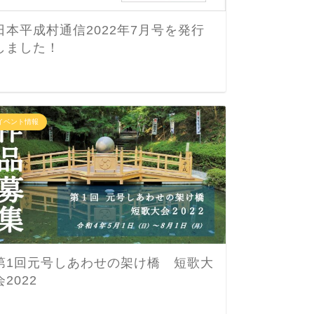
日本平成村通信2022年7月号を発行
しました！
10/
ーティ
イベント情報
イベント情
第1回元号しあわせの架け橋 短歌大
会2022
【3/
202