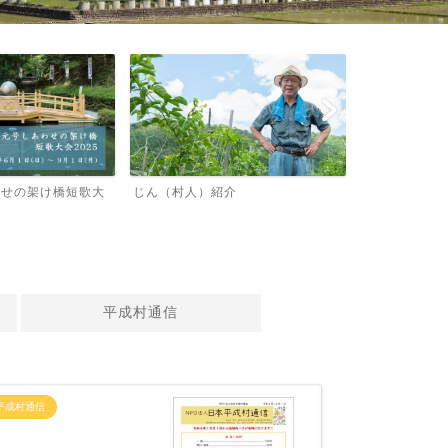
）紹介
イメージキャラクター
津保川地
域）時刻
平成村通信
平成村通信
イベント情