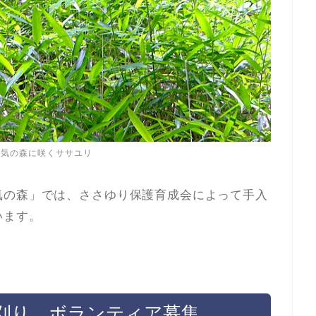
の気の森に咲くササユリ
気の森」では、ささゆり保護育成会によって手入
います。
刈り ボランティア募集