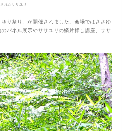
売されたササユリ
さゆり祭り」が開催されました。会場ではささゆ
動のパネル展示やササユリの鱗片挿し講座、ササ
。