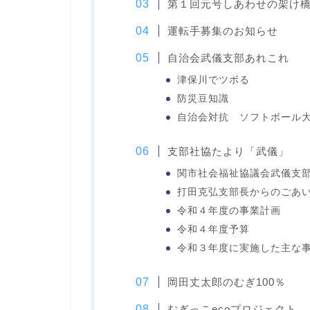
第１回元号しあわせの架け橋
運転手募集のお知らせ
自治会武儀支部あれこれ
津保川でツボる
防災豆知識
自治会対抗 ソフトボール大
支部社協たより「武儀」
関市社会福祉協議会武儀支
打田克弘支部長からのごあ
令和４年度の事業計画
令和４年度予算
令和３年度に実施した主な
岡田丈太郎のむぎ100％
むぎっこecoプロジェクト