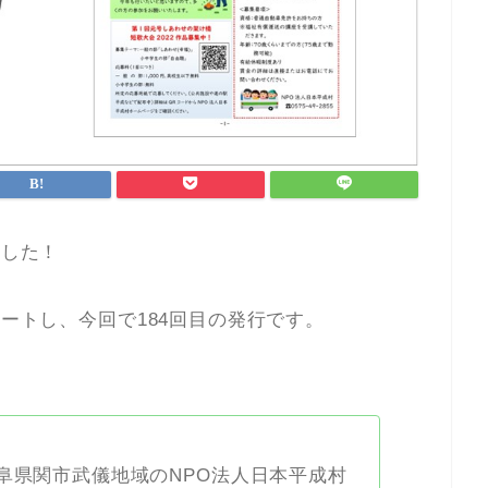
ました！
タートし、今回で184回目の発行です。
阜県関市武儀地域のNPO法人日本平成村