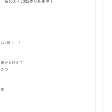
 短歌大会2022作品募集中！
会3位！！！
部総会を終えて
いさつ
事業