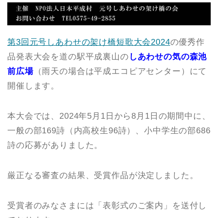
第3回元号しあわせの架け橋短歌大会2024
の優秀作
品発表大会を道の駅平成裏山の
しあわせの気の森池
前広場
（雨天の場合は平成エコピアセンター）にて
開催します。
本大会では、2024年5月1日から8月1日の期間中に、
一般の部169詩（内高校生96詩）、小中学生の部686
詩の応募がありました。
厳正なる審査の結果、受賞作品が決定しました。
受賞者のみなさまには「表彰式のご案内」を送付し