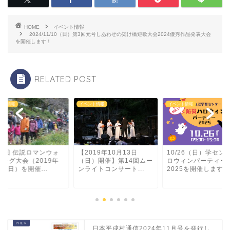
HOME
イベント情報
2024/11/10（日）第3回元号しあわせの架け橋短歌大会2024優秀作品発表大会
を開催します！
RELATED POST
ント情報
イベント情報
イベント情報
18回 伝説ロマンウォ
【2019年10月13日
10/26（日）学セン
キング大会（2019年
（日）開催】第14回ムー
ロウィンパーティー
月9日）を開催...
ンライトコンサート...
2025を開催します！
日本平成村通信2024年11月号を発行し