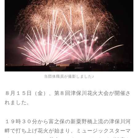
当団体職員が撮影しました♪
８月１５日（金）、第８回津保川花火大会が開催さ
れました。
１９時３０分から富之保の新粟野橋上流の津保川河
畔で打ち上げ花火が始まり、ミュージックスターマ