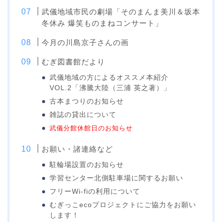
武儀地域市民の劇場「そのまんま美川＆坂本
冬休み 爆笑ものまねコンサート」
今月の川島京子さんの画
むぎ図書館だより
武儀地域の方によるオススメ本紹介
VOL.2「沸騰大陸（三浦 英之著）」
古本まつりのお知らせ
雑誌の貸出について
武儀分館休館日のお知らせ
お願い・諸連絡など
駐輪場設置のお知らせ
学習センター北側駐車場に関するお願い
フリーWi-fiの利用について
むぎっこecoプロジェクトにご協力をお願い
します！