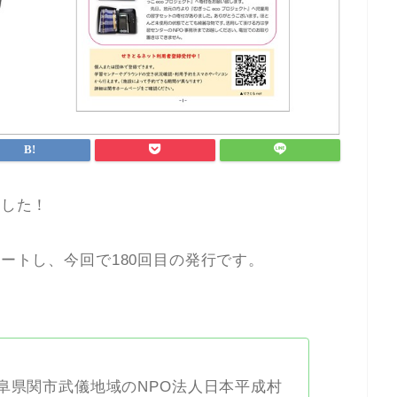
ました！
タートし、今回で180回目の発行です。
阜県関市武儀地域のNPO法人日本平成村