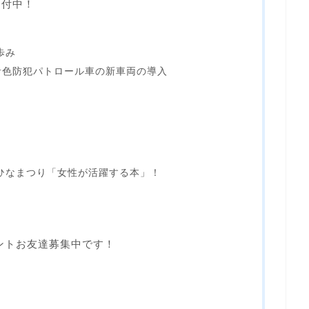
受付中！
歩み
青色防犯パトロール車の新車両の導入
ひなまつり「女性が活躍する本」！
ウントお友達募集中です！
）